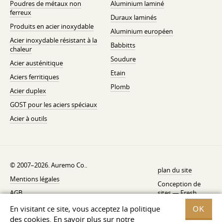
Poudres de métaux non
Aluminium laminé
ferreux
Duraux laminés
Produits en acier inoxydable
Aluminium européen
Acier inoxydable résistant à la
Babbitts
chaleur
Soudure
Acier austénitique
Etain
Aciers ferritiques
Plomb
Acier duplex
GOST pour les aciers spéciaux
Acier à outils
© 2007–2026. Auremo Co..
plan du site
Mentions légales
Conception de
AGB
sites —
Fresh
Politique de rétractation
En visitant ce site, vous acceptez la politique
OK
des cookies. En savoir plus sur notre
Politique de confidentialité