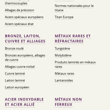
thermocouples
Normes nationales pour le
Alliages de précision
titane
Aciers spéciaux européens
Titan Europe
Aciers spéciaux état
BRONZE, LAITON,
MÉTAUX RARES ET
CUIVRE ET ALLIAGES
RÉFRACTAIRES
Bronze roulé
Tungstène
Bronzes européens, alliages
Molybdène
de cuivre
Produits laminés en métaux
Alliages cuivre-nickel
rares
Cuivre laminé
Métaux rares
Laiton laminé
Lantanoïdes
Laiton européen
ACIER INOXYDABLE
MÉTAUX NON
ET ACIER ALLIÉ
FERREUX