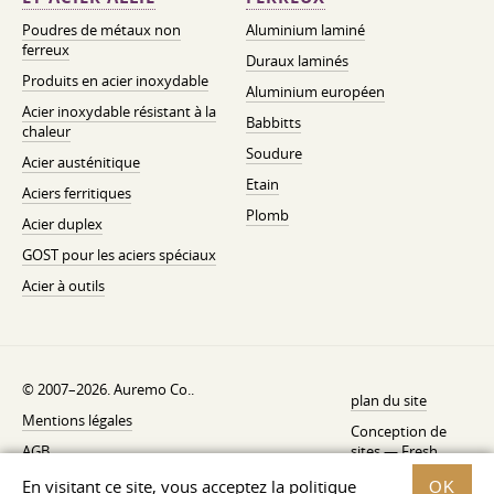
Poudres de métaux non
Aluminium laminé
ferreux
Duraux laminés
Produits en acier inoxydable
Aluminium européen
Acier inoxydable résistant à la
Babbitts
chaleur
Soudure
Acier austénitique
Etain
Aciers ferritiques
Plomb
Acier duplex
GOST pour les aciers spéciaux
Acier à outils
© 2007–2026. Auremo Co..
plan du site
Mentions légales
Conception de
AGB
sites —
Fresh
Politique de rétractation
En visitant ce site, vous acceptez la politique
OK