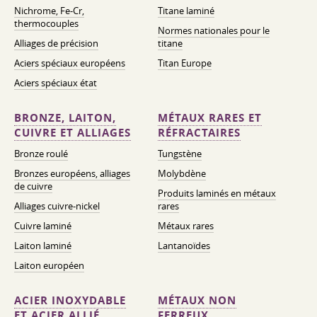
Nichrome, Fe-Cr,
Titane laminé
thermocouples
Normes nationales pour le
Alliages de précision
titane
Aciers spéciaux européens
Titan Europe
Aciers spéciaux état
BRONZE, LAITON,
MÉTAUX RARES ET
CUIVRE ET ALLIAGES
RÉFRACTAIRES
Bronze roulé
Tungstène
Bronzes européens, alliages
Molybdène
de cuivre
Produits laminés en métaux
Alliages cuivre-nickel
rares
Cuivre laminé
Métaux rares
Laiton laminé
Lantanoïdes
Laiton européen
ACIER INOXYDABLE
MÉTAUX NON
ET ACIER ALLIÉ
FERREUX