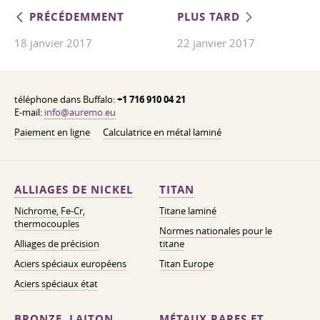
PRÉCÉDEMMENT
PLUS TARD
18 janvier 2017
22 janvier 2017
téléphone dans Buffalo:
+1 716 910 04 21
E-mail:
info@auremo.eu
Paiement en ligne
Calculatrice en métal laminé
ALLIAGES DE NICKEL
TITAN
Nichrome, Fe-Cr,
Titane laminé
thermocouples
Normes nationales pour le
Alliages de précision
titane
Aciers spéciaux européens
Titan Europe
Aciers spéciaux état
BRONZE, LAITON,
MÉTAUX RARES ET