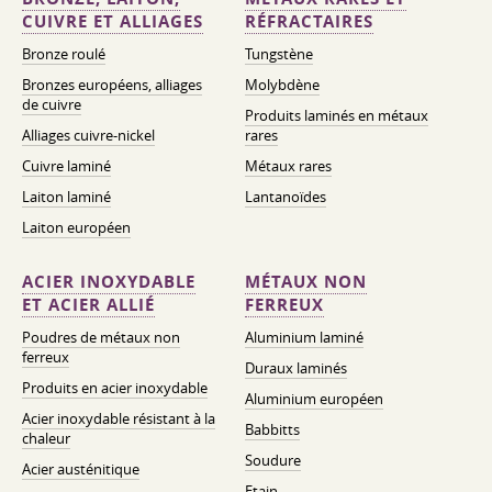
CUIVRE ET ALLIAGES
RÉFRACTAIRES
Bronze roulé
Tungstène
Bronzes européens, alliages
Molybdène
de cuivre
Produits laminés en métaux
Alliages cuivre-nickel
rares
Cuivre laminé
Métaux rares
Laiton laminé
Lantanoïdes
Laiton européen
ACIER INOXYDABLE
MÉTAUX NON
ET ACIER ALLIÉ
FERREUX
Poudres de métaux non
Aluminium laminé
ferreux
Duraux laminés
Produits en acier inoxydable
Aluminium européen
Acier inoxydable résistant à la
Babbitts
chaleur
Soudure
Acier austénitique
Etain