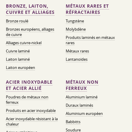
BRONZE, LAITON,
MÉTAUX RARES ET
CUIVRE ET ALLIAGES
RÉFRACTAIRES
Bronze roulé
Tungstène
Bronzes européens, alliages
Molybdène
de cuivre
Produits laminés en métaux
Alliages cuivre-nickel
rares
Cuivre laminé
Métaux rares
Laiton laminé
Lantanoïdes
Laiton européen
ACIER INOXYDABLE
MÉTAUX NON
ET ACIER ALLIÉ
FERREUX
Poudres de métaux non
Aluminium laminé
ferreux
Duraux laminés
Produits en acier inoxydable
Aluminium européen
Acier inoxydable résistant à la
Babbitts
chaleur
Soudure