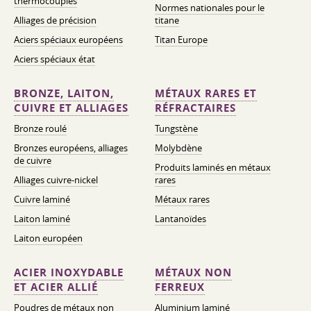
thermocouples
Normes nationales pour le
Alliages de précision
titane
Aciers spéciaux européens
Titan Europe
Aciers spéciaux état
BRONZE, LAITON,
MÉTAUX RARES ET
CUIVRE ET ALLIAGES
RÉFRACTAIRES
Bronze roulé
Tungstène
Bronzes européens, alliages
Molybdène
de cuivre
Produits laminés en métaux
Alliages cuivre-nickel
rares
Cuivre laminé
Métaux rares
Laiton laminé
Lantanoïdes
Laiton européen
ACIER INOXYDABLE
MÉTAUX NON
ET ACIER ALLIÉ
FERREUX
Poudres de métaux non
Aluminium laminé