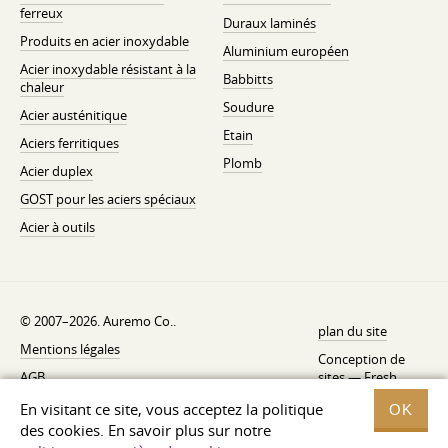
ferreux
Duraux laminés
Produits en acier inoxydable
Aluminium européen
Acier inoxydable résistant à la
Babbitts
chaleur
Soudure
Acier austénitique
Etain
Aciers ferritiques
Plomb
Acier duplex
GOST pour les aciers spéciaux
Acier à outils
© 2007–2026. Auremo Co..
plan du site
Mentions légales
Conception de
AGB
sites —
Fresh
Politique de rétractation
En visitant ce site, vous acceptez la politique
OK
des cookies. En savoir plus sur notre
Politique de confidentialité