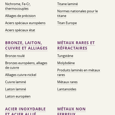
Nichrome, Fe-Cr,
Titane laminé
thermocouples
Normes nationales pour le
Alliages de précision
titane
Aciers spéciaux européens
Titan Europe
Aciers spéciaux état
BRONZE, LAITON,
MÉTAUX RARES ET
CUIVRE ET ALLIAGES
RÉFRACTAIRES
Bronze roulé
Tungstène
Bronzes européens, alliages
Molybdène
de cuivre
Produits laminés en métaux
Alliages cuivre-nickel
rares
Cuivre laminé
Métaux rares
Laiton laminé
Lantanoïdes
Laiton européen
ACIER INOXYDABLE
MÉTAUX NON
ET ACIER ALLIÉ
FERREUX