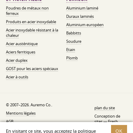
Poudres de métaux non
Aluminium laminé
ferreux
Duraux laminés
Produits en acier inoxydable
Aluminium européen
Acier inoxydable résistant à la
Babbitts
chaleur
Soudure
Acier austénitique
Etain
Aciers ferritiques
Plomb
Acier duplex
GOST pour les aciers spéciaux
Acier à outils
© 2007–2026. Auremo Co..
plan du site
Mentions légales
Conception de
AGB
sites —
Fresh
Politique de rétractation
En visitant ce site, vous acceptez la politique
OK