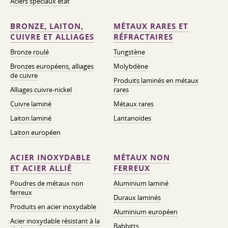
Aciers spéciaux état
BRONZE, LAITON,
MÉTAUX RARES ET
CUIVRE ET ALLIAGES
RÉFRACTAIRES
Bronze roulé
Tungstène
Bronzes européens, alliages
Molybdène
de cuivre
Produits laminés en métaux
Alliages cuivre-nickel
rares
Cuivre laminé
Métaux rares
Laiton laminé
Lantanoïdes
Laiton européen
ACIER INOXYDABLE
MÉTAUX NON
ET ACIER ALLIÉ
FERREUX
Poudres de métaux non
Aluminium laminé
ferreux
Duraux laminés
Produits en acier inoxydable
Aluminium européen
Acier inoxydable résistant à la
Babbitts