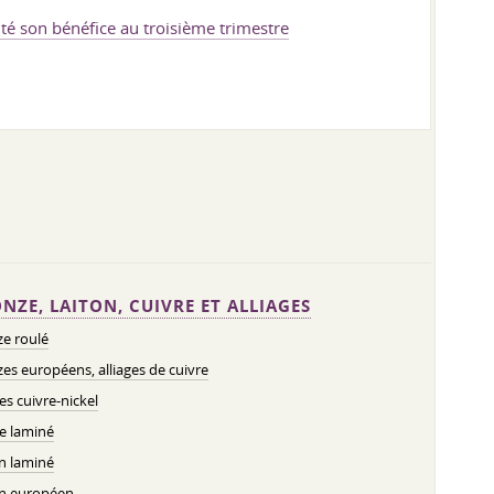
té son bénéfice au troisième trimestre
NZE, LAITON, CUIVRE ET ALLIAGES
e roulé
es européens, alliages de cuivre
ges cuivre-nickel
e laminé
n laminé
on européen