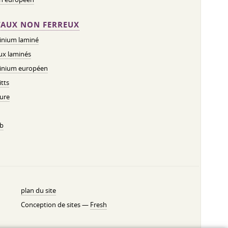
AUX NON FERREUX
inium laminé
ux laminés
inium européen
tts
ure
b
plan du site
Conception de sites —
Fresh