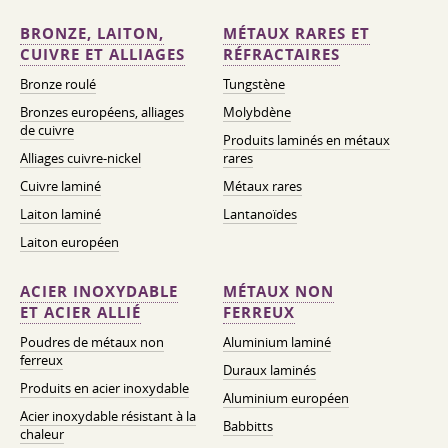
BRONZE, LAITON,
MÉTAUX RARES ET
CUIVRE ET ALLIAGES
RÉFRACTAIRES
Bronze roulé
Tungstène
Bronzes européens, alliages
Molybdène
de cuivre
Produits laminés en métaux
Alliages cuivre-nickel
rares
Cuivre laminé
Métaux rares
Laiton laminé
Lantanoïdes
Laiton européen
ACIER INOXYDABLE
MÉTAUX NON
ET ACIER ALLIÉ
FERREUX
Poudres de métaux non
Aluminium laminé
ferreux
Duraux laminés
Produits en acier inoxydable
Aluminium européen
Acier inoxydable résistant à la
Babbitts
chaleur