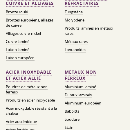
CUIVRE ET ALLIAGES
RÉFRACTAIRES
Bronze roulé
Tungstène
Bronzes européens, alliages
Molybdène
de cuivre
Produits laminés en métaux
Alliages cuivre-nickel
rares
Cuivre laminé
Métaux rares
Laiton laminé
Lantanoïdes
Laiton européen
ACIER INOXYDABLE
MÉTAUX NON
ET ACIER ALLIÉ
FERREUX
Poudres de métaux non
Aluminium laminé
ferreux
Duraux laminés
Produits en acier inoxydable
Aluminium européen
Acier inoxydable résistant à la
Babbitts
chaleur
Soudure
Acier austénitique
Etain
Aciers ferritiques