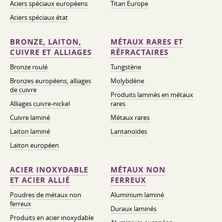
Aciers spéciaux européens
Titan Europe
Aciers spéciaux état
BRONZE, LAITON,
MÉTAUX RARES ET
CUIVRE ET ALLIAGES
RÉFRACTAIRES
Bronze roulé
Tungstène
Bronzes européens, alliages
Molybdène
de cuivre
Produits laminés en métaux
Alliages cuivre-nickel
rares
Cuivre laminé
Métaux rares
Laiton laminé
Lantanoïdes
Laiton européen
ACIER INOXYDABLE
MÉTAUX NON
ET ACIER ALLIÉ
FERREUX
Poudres de métaux non
Aluminium laminé
ferreux
Duraux laminés
Produits en acier inoxydable