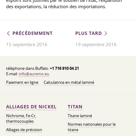
espoirs sont justifiés par le soutien de l'État, l'expansion
des exportations, la réduction des importations.
PRÉCÉDEMMENT
PLUS TARD
15 septembre 2016
19 septembre 2016
téléphone dans Buffalo:
+1 716 910 04 21
E-mail:
info@auremo.eu
Paiement en ligne
Calculatrice en métal laminé
ALLIAGES DE NICKEL
TITAN
Nichrome, Fe-Cr,
Titane laminé
thermocouples
Normes nationales pour le
Alliages de précision
titane