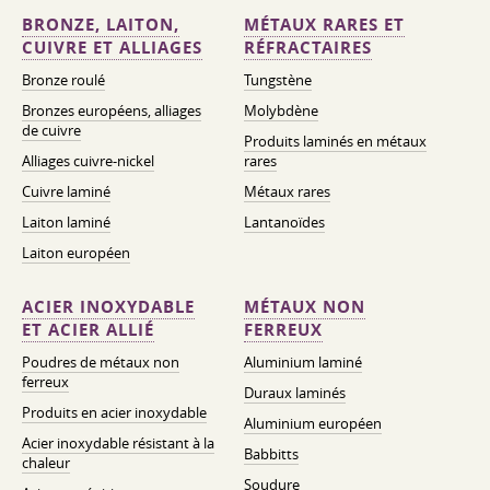
BRONZE, LAITON,
MÉTAUX RARES ET
CUIVRE ET ALLIAGES
RÉFRACTAIRES
Bronze roulé
Tungstène
Bronzes européens, alliages
Molybdène
de cuivre
Produits laminés en métaux
Alliages cuivre-nickel
rares
Cuivre laminé
Métaux rares
Laiton laminé
Lantanoïdes
Laiton européen
ACIER INOXYDABLE
MÉTAUX NON
ET ACIER ALLIÉ
FERREUX
Poudres de métaux non
Aluminium laminé
ferreux
Duraux laminés
Produits en acier inoxydable
Aluminium européen
Acier inoxydable résistant à la
Babbitts
chaleur
Soudure