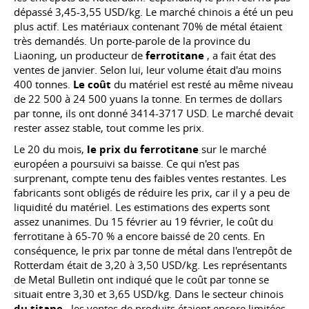
dépassé 3,45-3,55 USD/kg. Le marché chinois a été un peu
plus actif. Les matériaux contenant 70% de métal étaient
très demandés. Un porte-parole de la province du
Liaoning, un producteur de
ferrotitane
, a fait état des
ventes de janvier. Selon lui, leur volume était d'au moins
400 tonnes.
Le coût
du matériel est resté au même niveau
de 22 500 à 24 500 yuans la tonne. En termes de dollars
par tonne, ils ont donné 3414-3717 USD. Le marché devait
rester assez stable, tout comme les prix.
Le 20 du mois,
le prix du ferrotitane
sur le marché
européen a poursuivi sa baisse. Ce qui n'est pas
surprenant, compte tenu des faibles ventes restantes. Les
fabricants sont obligés de réduire les prix, car il y a peu de
liquidité du matériel. Les estimations des experts sont
assez unanimes. Du 15 février au 19 février, le coût du
ferrotitane à 65-70 % a encore baissé de 20 cents. En
conséquence, le prix par tonne de métal dans l'entrepôt de
Rotterdam était de 3,20 à 3,50 USD/kg. Les représentants
de Metal Bulletin ont indiqué que le coût par tonne se
situait entre 3,30 et 3,65 USD/kg. Dans le secteur chinois
du titane
, les ventes de produits étaient encore limitées