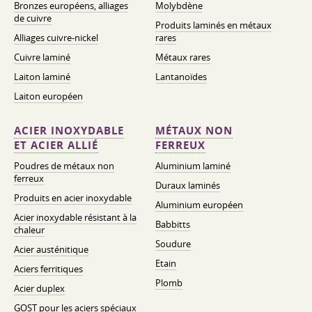
Bronzes européens, alliages
Molybdène
de cuivre
Produits laminés en métaux
Alliages cuivre-nickel
rares
Cuivre laminé
Métaux rares
Laiton laminé
Lantanoïdes
Laiton européen
ACIER INOXYDABLE
MÉTAUX NON
ET ACIER ALLIÉ
FERREUX
Poudres de métaux non
Aluminium laminé
ferreux
Duraux laminés
Produits en acier inoxydable
Aluminium européen
Acier inoxydable résistant à la
Babbitts
chaleur
Soudure
Acier austénitique
Etain
Aciers ferritiques
Plomb
Acier duplex
GOST pour les aciers spéciaux