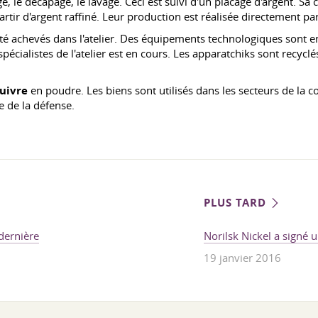
e, le décapage, le lavage. Ceci est suivi d'un placage d'argent. S
 partir d'argent raffiné. Leur production est réalisée directement p
té achevés dans l'atelier. Des équipements technologiques sont en 
pécialistes de l'atelier est en cours. Les apparatchiks sont recyc
uivre
en poudre. Les biens sont utilisés dans les secteurs de la con
ie de la défense.
PLUS TARD
 dernière
Norilsk Nickel a signé 
19 janvier 2016