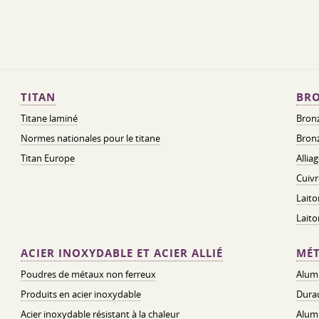
TITAN
BRO
Titane laminé
Bronz
Normes nationales pour le titane
Bronz
Titan Europe
Allia
Cuivr
Laito
Lait
ACIER INOXYDABLE ET ACIER ALLIÉ
MÉT
Poudres de métaux non ferreux
Alum
Produits en acier inoxydable
Dura
Acier inoxydable résistant à la chaleur
Alum