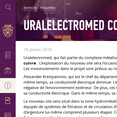
domicile
Nouvelles
URALELECTROMED CO
18 janvier 2016
Uralelectromed, qui fait partie du complexe métallu
cuivre
. L'exploitation du nouveau site sera l'occasi
Les investissements dans le projet sont prévus au n
Alexander Krestyaninov, qui est le chef du départeme
même temps, sa conductivité électrique diminue. Les m
négative de l'environnement extérieur. De plus, ces
sa conductivité électrique. Dans le même temps, sa
Le nouveau site sera situé dans la zone hydrométall
équipés de systèmes de filtration et de circulation d
d'argenture lui-même comprend plusieurs étapes. Ceux