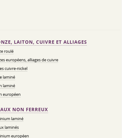
NZE, LAITON, CUIVRE ET ALLIAGES
e roulé
es européens, alliages de cuivre
ges cuivre-nickel
e laminé
n laminé
on européen
AUX NON FERREUX
inium laminé
ux laminés
inium européen