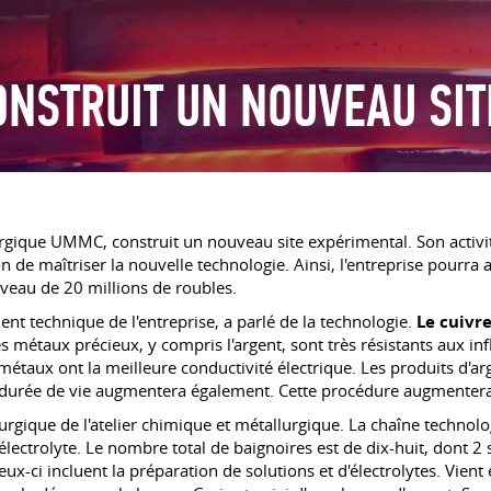
NSTRUIT UN NOUVEAU SIT
rgique UMMC, construit un nouveau site expérimental. Son activit
on de maîtriser la nouvelle technologie. Ainsi, l'entreprise pourr
iveau de 20 millions de roubles.
nt technique de l'entreprise, a parlé de la technologie.
Le cuivr
étaux précieux, y compris l'argent, sont très résistants aux influ
 métaux ont la meilleure conductivité électrique. Les produits d'
 durée de vie augmentera également. Cette procédure augmentera 
urgique de l'atelier chimique et métallurgique. La chaîne technol
'électrolyte. Le nombre total de baignoires est de dix-huit, dont 2
-ci incluent la préparation de solutions et d'électrolytes. Vient 