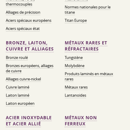
thermocouples
Normes nationales pour le
Alliages de précision
titane
Aciers spéciaux européens
Titan Europe
Aciers spéciaux état
BRONZE, LAITON,
MÉTAUX RARES ET
CUIVRE ET ALLIAGES
RÉFRACTAIRES
Bronze roulé
Tungstène
Bronzes européens, alliages
Molybdène
de cuivre
Produits laminés en métaux
Alliages cuivre-nickel
rares
Cuivre laminé
Métaux rares
Laiton laminé
Lantanoïdes
Laiton européen
ACIER INOXYDABLE
MÉTAUX NON
ET ACIER ALLIÉ
FERREUX