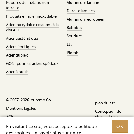
Poudres de métaux non
Aluminium laminé
ferreux
Duraux laminés
Produits en acier inoxydable
Aluminium européen
Acier inoxydable résistant à la
Babbitts
chaleur
Soudure
Acier austénitique
Etain
Aciers ferritiques
Plomb
Acier duplex
GOST pour les aciers spéciaux
Acier à outils
© 2007–2026. Auremo Co..
plan du site
Mentions légales
Conception de
AGB
sites —
Fresh
Politique de rétractation
En visitant ce site, vous acceptez la politique
OK
des cookies. En savoir plus sur notre
Politique de confidentialité