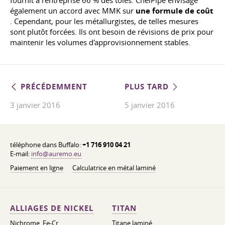
fournit à l'entreprise 66 % des tôles. ChelPipe envisage
également un accord avec MMK sur
une formule de coût
. Cependant, pour les métallurgistes, de telles mesures
sont plutôt forcées. Ils ont besoin de révisions de prix pour
maintenir les volumes d'approvisionnement stables.
PRÉCÉDEMMENT
PLUS TARD
3 janvier 2016
5 janvier 2016
téléphone dans Buffalo:
+1 716 910 04 21
E-mail:
info@auremo.eu
Paiement en ligne
Calculatrice en métal laminé
ALLIAGES DE NICKEL
TITAN
Nichrome, Fe-Cr,
Titane laminé