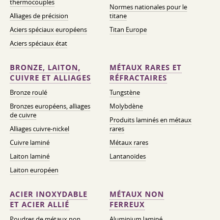
thermocouples
Normes nationales pour le
Alliages de précision
titane
Aciers spéciaux européens
Titan Europe
Aciers spéciaux état
BRONZE, LAITON,
MÉTAUX RARES ET
CUIVRE ET ALLIAGES
RÉFRACTAIRES
Bronze roulé
Tungstène
Bronzes européens, alliages
Molybdène
de cuivre
Produits laminés en métaux
Alliages cuivre-nickel
rares
Cuivre laminé
Métaux rares
Laiton laminé
Lantanoïdes
Laiton européen
ACIER INOXYDABLE
MÉTAUX NON
ET ACIER ALLIÉ
FERREUX
Poudres de métaux non
Aluminium laminé