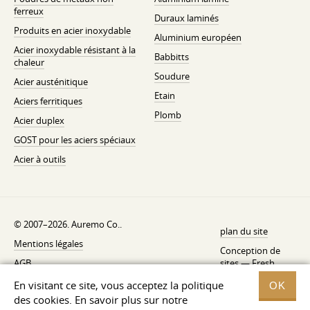
ferreux
Duraux laminés
Produits en acier inoxydable
Aluminium européen
Acier inoxydable résistant à la
Babbitts
chaleur
Soudure
Acier austénitique
Etain
Aciers ferritiques
Plomb
Acier duplex
GOST pour les aciers spéciaux
Acier à outils
© 2007–2026. Auremo Co..
plan du site
Mentions légales
Conception de
AGB
sites —
Fresh
Politique de rétractation
En visitant ce site, vous acceptez la politique
OK
des cookies. En savoir plus sur notre
Politique de confidentialité