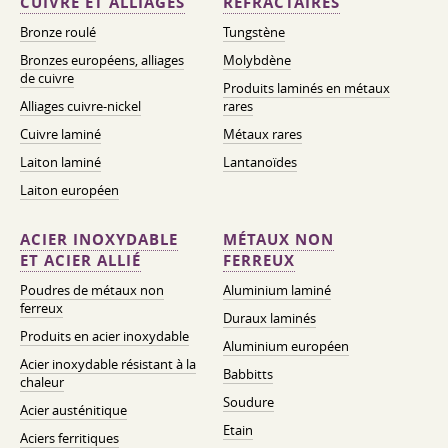
CUIVRE ET ALLIAGES
RÉFRACTAIRES
Bronze roulé
Tungstène
Bronzes européens, alliages
Molybdène
de cuivre
Produits laminés en métaux
Alliages cuivre-nickel
rares
Cuivre laminé
Métaux rares
Laiton laminé
Lantanoïdes
Laiton européen
ACIER INOXYDABLE
MÉTAUX NON
ET ACIER ALLIÉ
FERREUX
Poudres de métaux non
Aluminium laminé
ferreux
Duraux laminés
Produits en acier inoxydable
Aluminium européen
Acier inoxydable résistant à la
Babbitts
chaleur
Soudure
Acier austénitique
Etain
Aciers ferritiques