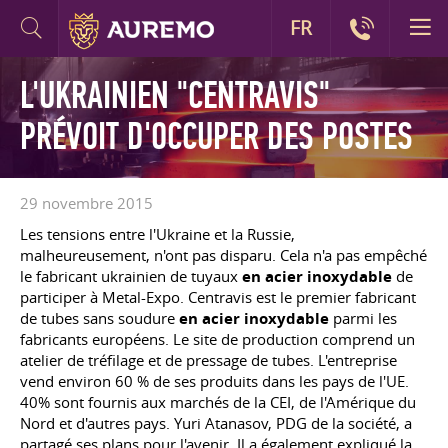
FR
L'UKRAINIEN "CENTRAVIS"
PRÉVOIT D'OCCUPER DES POSTES
29 novembre 2015
Les tensions entre l'Ukraine et la Russie,
malheureusement, n'ont pas disparu. Cela n'a pas empêché
le fabricant ukrainien de tuyaux
en acier inoxydable
de
participer à Metal-Expo. Centravis est le premier fabricant
de tubes sans soudure
en acier inoxydable
parmi les
fabricants européens. Le site de production comprend un
atelier de tréfilage et de pressage de tubes. L'entreprise
vend environ 60 % de ses produits dans les pays de l'UE.
40% sont fournis aux marchés de la CEI, de l'Amérique du
Nord et d'autres pays. Yuri Atanasov, PDG de la société, a
partagé ses plans pour l'avenir. Il a également expliqué la