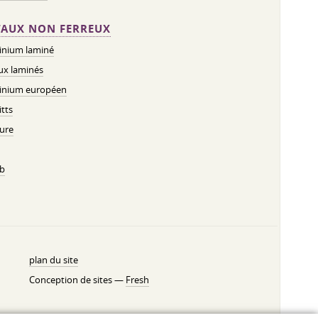
AUX NON FERREUX
inium laminé
ux laminés
inium européen
tts
ure
b
plan du site
Conception de sites —
Fresh