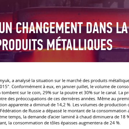
 UN CHANGEMENT DANS LA
RODUITS MÉTALLIQUES
nyuk, a analysé la situation sur le marché des produits métalliques
2015". Conformément à eux, en janvier-juillet, le volume de con
ombent sur le coin, 29% sur la poutre et 30% sur le canal. La 
 centre des préoccupations de ces dernières années. Même au premi
tion apparente a diminué de 14,2 %. Les volumes de production on
Fédération de Russie a dépassé le montant de la consommation app
me temps, la demande d'acier laminé à chaud diminuera de 18 %
nt, la consommation de tôles épaisses augmentera de 24 %.