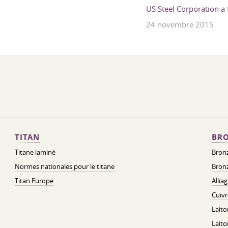
US Steel Corporation a
24 novembre 2015
TITAN
BRO
Titane laminé
Bronz
Normes nationales pour le titane
Bronz
Titan Europe
Allia
Cuivr
Laito
Lait