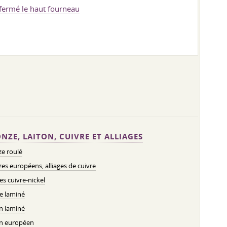
 fermé le haut fourneau
NZE, LAITON, CUIVRE ET ALLIAGES
e roulé
es européens, alliages de cuivre
ges cuivre-nickel
e laminé
n laminé
on européen