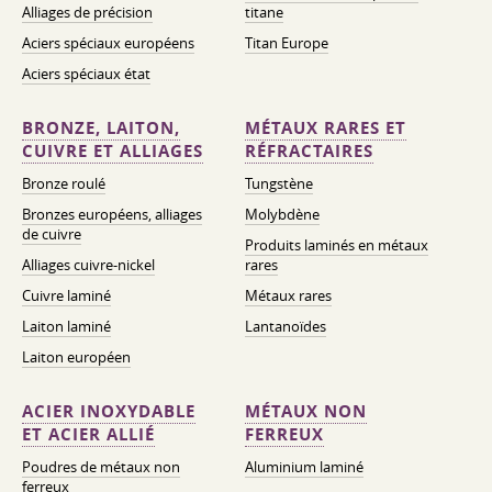
Alliages de précision
titane
Aciers spéciaux européens
Titan Europe
Aciers spéciaux état
BRONZE, LAITON,
MÉTAUX RARES ET
CUIVRE ET ALLIAGES
RÉFRACTAIRES
Bronze roulé
Tungstène
Bronzes européens, alliages
Molybdène
de cuivre
Produits laminés en métaux
Alliages cuivre-nickel
rares
Cuivre laminé
Métaux rares
Laiton laminé
Lantanoïdes
Laiton européen
ACIER INOXYDABLE
MÉTAUX NON
ET ACIER ALLIÉ
FERREUX
Poudres de métaux non
Aluminium laminé
ferreux