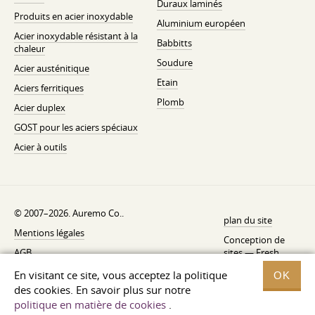
Duraux laminés
Produits en acier inoxydable
Aluminium européen
Acier inoxydable résistant à la
Babbitts
chaleur
Soudure
Acier austénitique
Etain
Aciers ferritiques
Plomb
Acier duplex
GOST pour les aciers spéciaux
Acier à outils
© 2007–2026. Auremo Co..
plan du site
Mentions légales
Conception de
AGB
sites —
Fresh
Politique de rétractation
En visitant ce site, vous acceptez la politique
OK
des cookies. En savoir plus sur notre
Politique de confidentialité
politique en matière de cookies
.