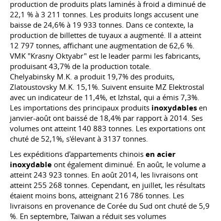
production de produits plats laminés à froid a diminué de
22,1 % à 3 211 tonnes. Les produits longs accusent une
baisse de 24,6% à 19 933 tonnes. Dans ce contexte, la
production de billettes de tuyaux a augmenté. Il a atteint
12 797 tonnes, affichant une augmentation de 62,6 %.
VMK "Krasny Oktyabr" est le leader parmi les fabricants,
produisant 43,7% de la production totale.
Chelyabinsky M.K. a
produit 19,7% des produits,
Zlatoustovsky M.K.
15,1%. Suivent ensuite MZ Elektrostal
avec un indicateur de 11,4%, et Izhstal, qui a émis 7,3%.
Les importations des principaux produits
inoxydables
en
janvier-août ont baissé de 18,4% par rapport à 2014. Ses
volumes ont atteint 140 883 tonnes. Les exportations ont
chuté de 52,1%, s'élevant à 3137 tonnes.
Les expéditions d'appartements chinois
en acier
inoxydable
ont également diminué. En août, le volume a
atteint 243 923 tonnes. En août 2014, les livraisons ont
atteint 255 268 tonnes. Cependant, en juillet, les résultats
étaient moins bons, atteignant 216 786 tonnes. Les
livraisons en provenance de Corée du Sud ont chuté de 5,9
%. En septembre, Taïwan a réduit ses volumes