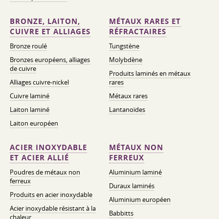
BRONZE, LAITON,
MÉTAUX RARES ET
CUIVRE ET ALLIAGES
RÉFRACTAIRES
Bronze roulé
Tungstène
Bronzes européens, alliages
Molybdène
de cuivre
Produits laminés en métaux
Alliages cuivre-nickel
rares
Cuivre laminé
Métaux rares
Laiton laminé
Lantanoïdes
Laiton européen
ACIER INOXYDABLE
MÉTAUX NON
ET ACIER ALLIÉ
FERREUX
Poudres de métaux non
Aluminium laminé
ferreux
Duraux laminés
Produits en acier inoxydable
Aluminium européen
Acier inoxydable résistant à la
Babbitts
chaleur