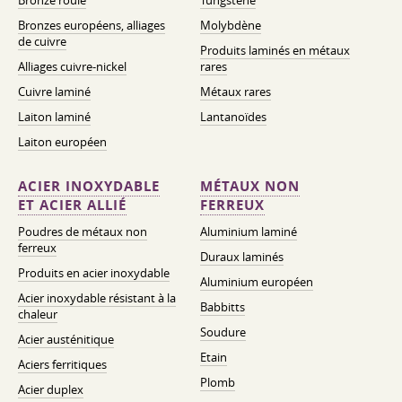
Bronze roulé
Tungstène
Bronzes européens, alliages
Molybdène
de cuivre
Produits laminés en métaux
Alliages cuivre-nickel
rares
Cuivre laminé
Métaux rares
Laiton laminé
Lantanoïdes
Laiton européen
ACIER INOXYDABLE
MÉTAUX NON
ET ACIER ALLIÉ
FERREUX
Poudres de métaux non
Aluminium laminé
ferreux
Duraux laminés
Produits en acier inoxydable
Aluminium européen
Acier inoxydable résistant à la
Babbitts
chaleur
Soudure
Acier austénitique
Etain
Aciers ferritiques
Plomb
Acier duplex