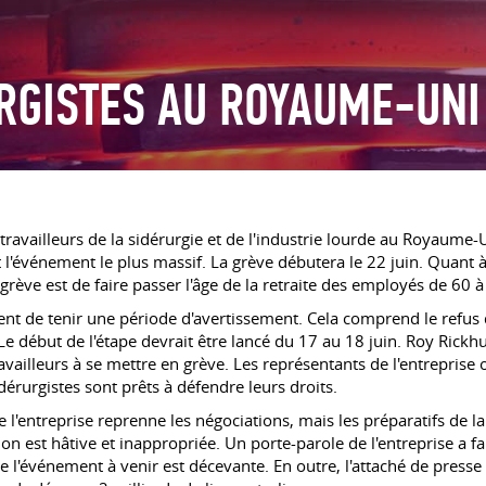
RGISTES AU ROYAUME-UNI
ravailleurs de la sidérurgie et de l'industrie lourde au Royaume-U
 l'événement le plus massif. La grève débutera le 22 juin. Quant à 
 grève est de faire passer l'âge de la retraite des employés de 60 à
ient de tenir une période d'avertissement. Cela comprend le refus 
e début de l'étape devrait être lancé du 17 au 18 juin. Roy Rickh
ravailleurs à se mettre en grève. Les représentants de l'entreprise 
dérurgistes sont prêts à défendre leurs droits.
e l'entreprise reprenne les négociations, mais les préparatifs de la
on est hâtive et inappropriée. Un porte-parole de l'entreprise a f
e l'événement à venir est décevante. En outre, l'attaché de press