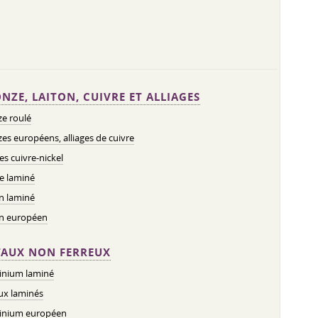
NZE, LAITON, CUIVRE ET ALLIAGES
e roulé
es européens, alliages de cuivre
ges cuivre-nickel
e laminé
n laminé
on européen
AUX NON FERREUX
inium laminé
ux laminés
inium européen