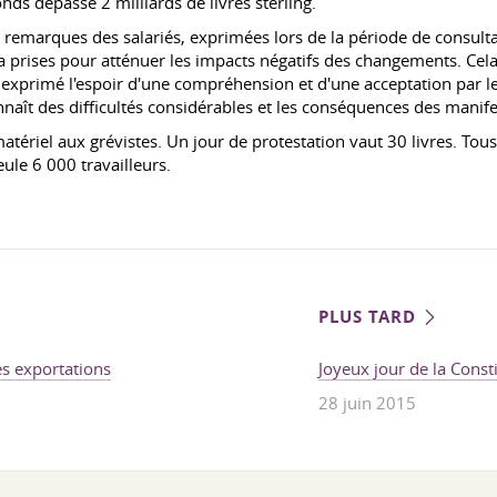
onds dépasse 2 milliards de livres sterling.
s remarques des salariés, exprimées lors de la période de consulta
 prises pour atténuer les impacts négatifs des changements. Cela 
le a exprimé l'espoir d'une compréhension et d'une acceptation pa
naît des difficultés considérables et les conséquences des manif
atériel aux grévistes. Un jour de protestation vaut 30 livres. Tous
ule 6 000 travailleurs.
PLUS TARD
es exportations
Joyeux jour de la Const
28 juin 2015