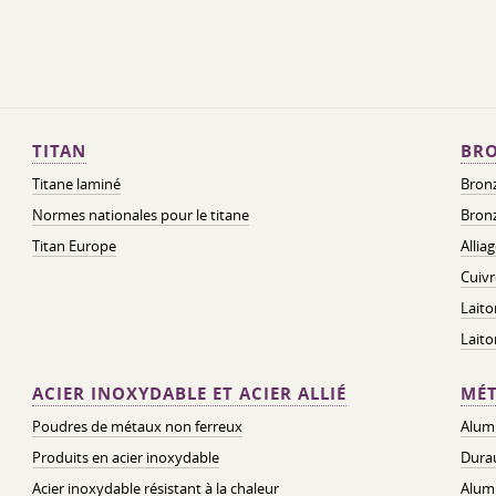
TITAN
BRO
Titane laminé
Bronz
Normes nationales pour le titane
Bronz
Titan Europe
Allia
Cuivr
Laito
Lait
ACIER INOXYDABLE ET ACIER ALLIÉ
MÉT
Poudres de métaux non ferreux
Alum
Produits en acier inoxydable
Dura
Acier inoxydable résistant à la chaleur
Alum