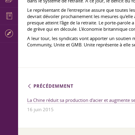
dans le système de retraite. À ce jour, le déficit du f
Le représentant de l'entreprise assure que toutes le
devrait dévoiler prochainement les mesures qu'elle a
presque atteint l'âge de la retraite. Le porte-paro
de grève qui en découle. L'économie britannique con
A leur tour, les syndicats vont apporter un soutien m
Community, Unite et GMB. Unite représente à elle se
PRÉCÉDEMMENT
La Chine réduit sa production d'acier et augmente s
16 juin 2015