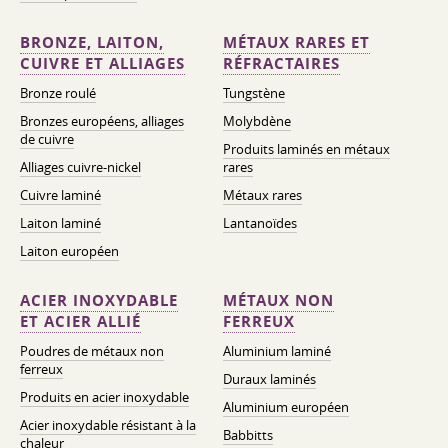
BRONZE, LAITON,
MÉTAUX RARES ET
CUIVRE ET ALLIAGES
RÉFRACTAIRES
Bronze roulé
Tungstène
Bronzes européens, alliages
Molybdène
de cuivre
Produits laminés en métaux
Alliages cuivre-nickel
rares
Cuivre laminé
Métaux rares
Laiton laminé
Lantanoïdes
Laiton européen
ACIER INOXYDABLE
MÉTAUX NON
ET ACIER ALLIÉ
FERREUX
Poudres de métaux non
Aluminium laminé
ferreux
Duraux laminés
Produits en acier inoxydable
Aluminium européen
Acier inoxydable résistant à la
Babbitts
chaleur