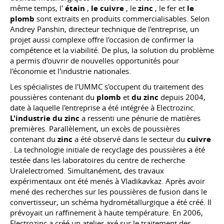
même temps, l'
étain
,
le cuivre
, le
zinc
, le fer et
le
plomb
sont extraits en produits commercialisables. Selon
Andrey Panshin, directeur technique de l'entreprise, un
projet aussi complexe offre l'occasion de confirmer la
compétence et la viabilité. De plus, la solution du problème
a permis d'ouvrir de nouvelles opportunités pour
l'économie et l'industrie nationales.
Les spécialistes de l'UMMC s'occupent du traitement des
poussières contenant du
plomb
et
du zinc
depuis 2004,
date à laquelle l'entreprise a été intégrée à Electrozinc.
L'industrie du zinc
a ressenti une pénurie de matières
premières. Parallèlement, un excès de poussières
contenant du
zinc
a été observé dans le secteur du
cuivre
. La technologie initiale de recyclage des poussières a été
testée dans les laboratoires du centre de recherche
Uralelectromed. Simultanément, des travaux
expérimentaux ont été menés à Vladikavkaz. Après avoir
mené des recherches sur les poussières de fusion dans le
convertisseur, un schéma hydrométallurgique a été créé. Il
prévoyait un raffinement à haute température. En 2006,
Electrozinc a créé un atelier axé sur le traitement des