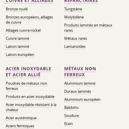
CUIVRE ET ALLIAGES
RÉFRACTAIRES
Bronze roulé
Tungstène
Bronzes européens, alliages
Molybdène
de cuivre
Produits laminés en métaux
Alliages cuivre-nickel
rares
Cuivre laminé
Métaux rares
Laiton laminé
Lantanoïdes
Laiton européen
ACIER INOXYDABLE
MÉTAUX NON
ET ACIER ALLIÉ
FERREUX
Poudres de métaux non
Aluminium laminé
ferreux
Duraux laminés
Produits en acier inoxydable
Aluminium européen
Acier inoxydable résistant à la
Babbitts
chaleur
Soudure
Acier austénitique
Etain
Aciers ferritiques