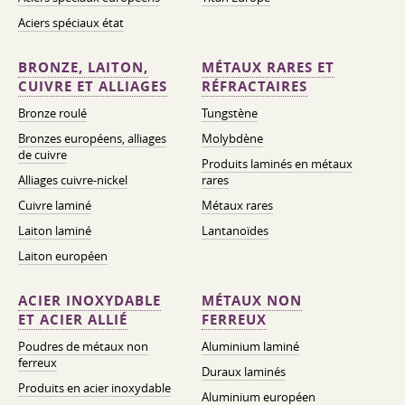
Aciers spéciaux état
BRONZE, LAITON,
MÉTAUX RARES ET
CUIVRE ET ALLIAGES
RÉFRACTAIRES
Bronze roulé
Tungstène
Bronzes européens, alliages
Molybdène
de cuivre
Produits laminés en métaux
Alliages cuivre-nickel
rares
Cuivre laminé
Métaux rares
Laiton laminé
Lantanoïdes
Laiton européen
ACIER INOXYDABLE
MÉTAUX NON
ET ACIER ALLIÉ
FERREUX
Poudres de métaux non
Aluminium laminé
ferreux
Duraux laminés
Produits en acier inoxydable
Aluminium européen