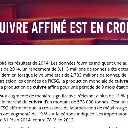
UIVRE AFFINÉ EST EN CR
lié les résultats de 2014. Les données fournies indiquent une a
stres de 2014, un rendement de 3,113 millions de tonnes a été obt
an dernier, lorsque le volume était de 2,783 millions de tonnes, 
urs selon les données de l'ICSG, la production mondiale de
cuivr
 la production de
cuivre
affiné pour une période de 9 mois était 
re
a augmenté de manière significative, s'élevant à plus de 11 %,
ur le marché du
cuivre
d'un montant de 578 000 tonnes. C'est un s
l'ICSG affirment que la croissance de la production de métal rouge
ont augmenté de 19 % sur la période indiquée. Les importatio
t de 81 % en 2014, contre 78 % en 2013.