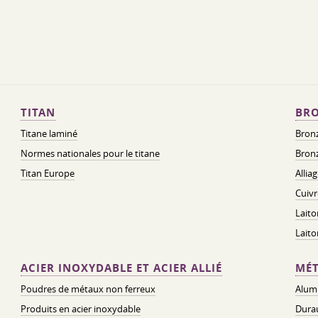
TITAN
BRO
Titane laminé
Bronz
Normes nationales pour le titane
Bronz
Titan Europe
Allia
Cuivr
Laito
Lait
ACIER INOXYDABLE ET ACIER ALLIÉ
MÉT
Poudres de métaux non ferreux
Alum
Produits en acier inoxydable
Dura