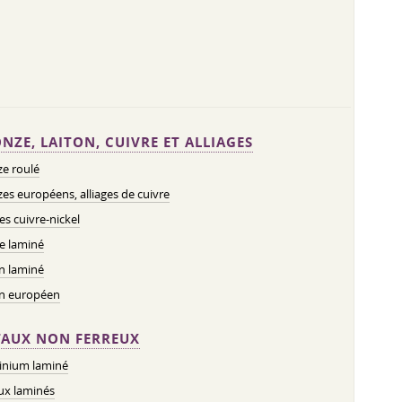
NZE, LAITON, CUIVRE ET ALLIAGES
e roulé
es européens, alliages de cuivre
ges cuivre-nickel
e laminé
n laminé
on européen
AUX NON FERREUX
inium laminé
ux laminés