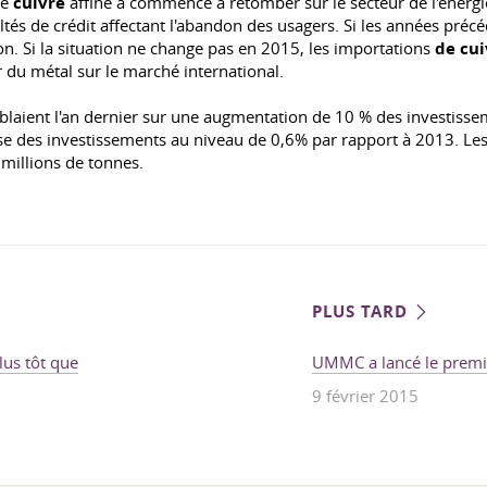
de
cuivre
affiné a commencé à retomber sur le secteur de l'éner
tés de crédit affectant l'abandon des usagers. Si les années précéd
on. Si la situation ne change pas en 2015, les importations
de cui
 du métal sur le marché international.
tablaient l'an dernier sur une augmentation de 10 % des investisse
isse des investissements au niveau de 0,6% par rapport à 2013. Le
millions de tonnes.
PLUS TARD
us tôt que
UMMC a lancé le premi
9 février 2015