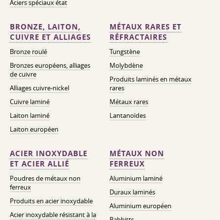
Aciers spéciaux état
BRONZE, LAITON,
MÉTAUX RARES ET
CUIVRE ET ALLIAGES
RÉFRACTAIRES
Bronze roulé
Tungstène
Bronzes européens, alliages
Molybdène
de cuivre
Produits laminés en métaux
Alliages cuivre-nickel
rares
Cuivre laminé
Métaux rares
Laiton laminé
Lantanoïdes
Laiton européen
ACIER INOXYDABLE
MÉTAUX NON
ET ACIER ALLIÉ
FERREUX
Poudres de métaux non
Aluminium laminé
ferreux
Duraux laminés
Produits en acier inoxydable
Aluminium européen
Acier inoxydable résistant à la
Babbitts