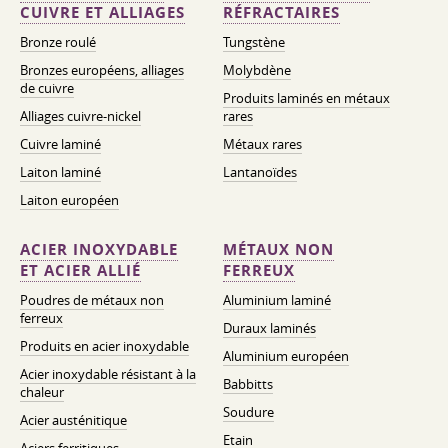
CUIVRE ET ALLIAGES
RÉFRACTAIRES
Bronze roulé
Tungstène
Bronzes européens, alliages
Molybdène
de cuivre
Produits laminés en métaux
Alliages cuivre-nickel
rares
Cuivre laminé
Métaux rares
Laiton laminé
Lantanoïdes
Laiton européen
ACIER INOXYDABLE
MÉTAUX NON
ET ACIER ALLIÉ
FERREUX
Poudres de métaux non
Aluminium laminé
ferreux
Duraux laminés
Produits en acier inoxydable
Aluminium européen
Acier inoxydable résistant à la
Babbitts
chaleur
Soudure
Acier austénitique
Etain