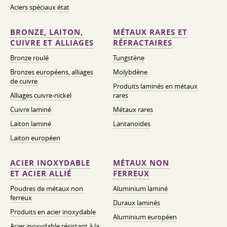
Aciers spéciaux état
BRONZE, LAITON,
MÉTAUX RARES ET
CUIVRE ET ALLIAGES
RÉFRACTAIRES
Bronze roulé
Tungstène
Bronzes européens, alliages
Molybdène
de cuivre
Produits laminés en métaux
Alliages cuivre-nickel
rares
Cuivre laminé
Métaux rares
Laiton laminé
Lantanoïdes
Laiton européen
ACIER INOXYDABLE
MÉTAUX NON
ET ACIER ALLIÉ
FERREUX
Poudres de métaux non
Aluminium laminé
ferreux
Duraux laminés
Produits en acier inoxydable
Aluminium européen
Acier inoxydable résistant à la