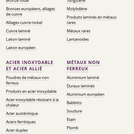
Bronze roulé
Tungstène
Bronzes européens, alliages
Molybdène
de cuivre
Produits laminés en métaux
Alliages cuivre-nickel
rares
Cuivre laminé
Métaux rares
Laiton laminé
Lantanoïdes
Laiton européen
ACIER INOXYDABLE
MÉTAUX NON
ET ACIER ALLIÉ
FERREUX
Poudres de métaux non
Aluminium laminé
ferreux
Duraux laminés
Produits en acier inoxydable
Aluminium européen
Acier inoxydable résistant à la
Babbitts
chaleur
Soudure
Acier austénitique
Etain
Aciers ferritiques
Plomb
Acier duplex