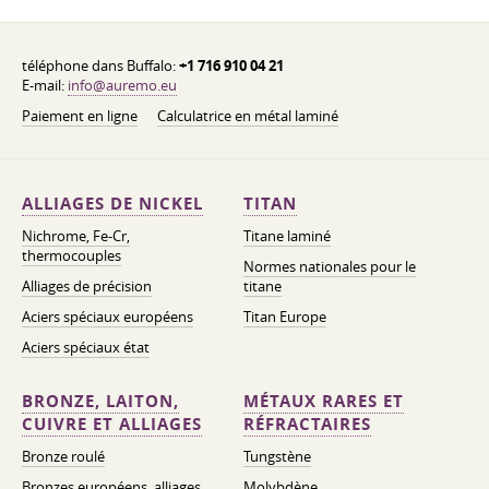
téléphone dans Buffalo:
+1 716 910 04 21
E-mail:
info@auremo.eu
Paiement en ligne
Calculatrice en métal laminé
ALLIAGES DE NICKEL
TITAN
Nichrome, Fe-Cr,
Titane laminé
thermocouples
Normes nationales pour le
Alliages de précision
titane
Aciers spéciaux européens
Titan Europe
Aciers spéciaux état
BRONZE, LAITON,
MÉTAUX RARES ET
CUIVRE ET ALLIAGES
RÉFRACTAIRES
Bronze roulé
Tungstène
Bronzes européens, alliages
Molybdène