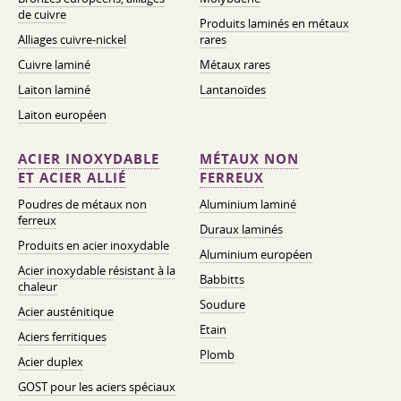
de cuivre
Produits laminés en métaux
Alliages cuivre-nickel
rares
Cuivre laminé
Métaux rares
Laiton laminé
Lantanoïdes
Laiton européen
ACIER INOXYDABLE
MÉTAUX NON
ET ACIER ALLIÉ
FERREUX
Poudres de métaux non
Aluminium laminé
ferreux
Duraux laminés
Produits en acier inoxydable
Aluminium européen
Acier inoxydable résistant à la
Babbitts
chaleur
Soudure
Acier austénitique
Etain
Aciers ferritiques
Plomb
Acier duplex
GOST pour les aciers spéciaux