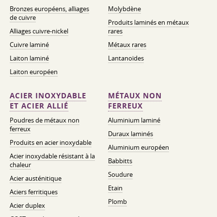
Bronzes européens, alliages
Molybdène
de cuivre
Produits laminés en métaux
Alliages cuivre-nickel
rares
Cuivre laminé
Métaux rares
Laiton laminé
Lantanoïdes
Laiton européen
ACIER INOXYDABLE
MÉTAUX NON
ET ACIER ALLIÉ
FERREUX
Poudres de métaux non
Aluminium laminé
ferreux
Duraux laminés
Produits en acier inoxydable
Aluminium européen
Acier inoxydable résistant à la
Babbitts
chaleur
Soudure
Acier austénitique
Etain
Aciers ferritiques
Plomb
Acier duplex