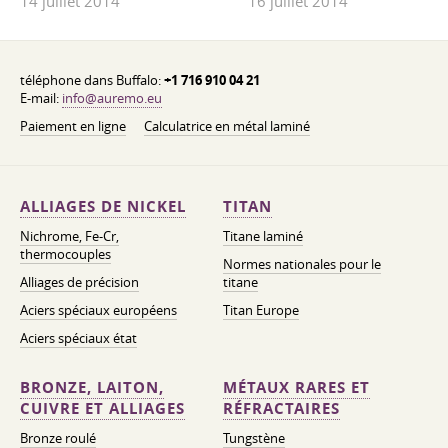
14 juillet 2014
16 juillet 2014
téléphone dans Buffalo:
+1 716 910 04 21
E-mail:
info@auremo.eu
Paiement en ligne
Calculatrice en métal laminé
ALLIAGES DE NICKEL
TITAN
Nichrome, Fe-Cr,
Titane laminé
thermocouples
Normes nationales pour le
Alliages de précision
titane
Aciers spéciaux européens
Titan Europe
Aciers spéciaux état
BRONZE, LAITON,
MÉTAUX RARES ET
CUIVRE ET ALLIAGES
RÉFRACTAIRES
Bronze roulé
Tungstène