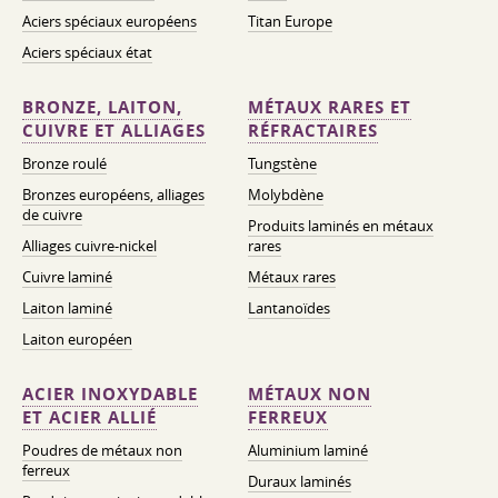
Aciers spéciaux européens
Titan Europe
Aciers spéciaux état
BRONZE, LAITON,
MÉTAUX RARES ET
CUIVRE ET ALLIAGES
RÉFRACTAIRES
Bronze roulé
Tungstène
Bronzes européens, alliages
Molybdène
de cuivre
Produits laminés en métaux
Alliages cuivre-nickel
rares
Cuivre laminé
Métaux rares
Laiton laminé
Lantanoïdes
Laiton européen
ACIER INOXYDABLE
MÉTAUX NON
ET ACIER ALLIÉ
FERREUX
Poudres de métaux non
Aluminium laminé
ferreux
Duraux laminés