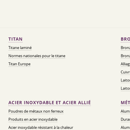
TITAN
BRO
Titane laminé
Bronz
Normes nationales pour le titane
Bronz
Titan Europe
Allia
Cuivr
Laito
Lait
ACIER INOXYDABLE ET ACIER ALLIÉ
MÉT
Poudres de métaux non ferreux
Alum
Produits en acier inoxydable
Dura
Acier inoxydable résistant à la chaleur
Alum