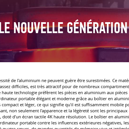
LE NOUVELLE GÉNÉRATION
essité de l'aluminium ne peuvent guère être surestimées. Ce maté
assez difficiles, est très attractif pour de nombreux compartimen
 haute technologie préfèrent les pièces en aluminium aux pièces en
dinateur portable élégant et moderne grâce au boîtier en aluminium 
 compact et léger, ce qui signifie qu'il est suffisamment mobile 
passant, non seulement l'apparence et la légèreté sont les principa
doté d'un écran tactile 4K haute résolution. Le boîtier en alumini
'ordinateur portable contre les influences extérieures négatives,
 quatre cœurs, de grandes quantités de mémoire vive et intégrée