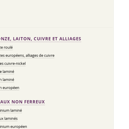
NZE, LAITON, CUIVRE ET ALLIAGES
e roulé
es européens, alliages de cuivre
ges cuivre-nickel
e laminé
n laminé
on européen
AUX NON FERREUX
inium laminé
ux laminés
inium européen