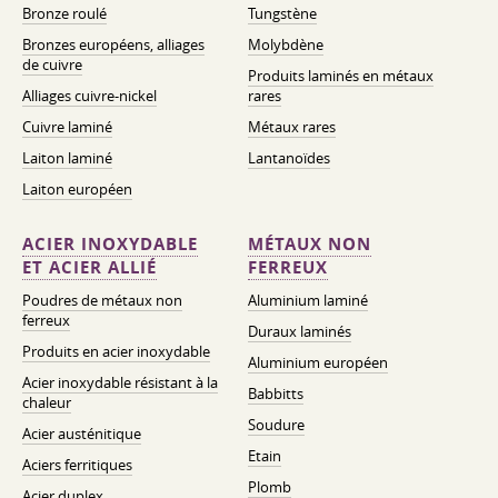
Bronze roulé
Tungstène
Bronzes européens, alliages
Molybdène
de cuivre
Produits laminés en métaux
Alliages cuivre-nickel
rares
Cuivre laminé
Métaux rares
Laiton laminé
Lantanoïdes
Laiton européen
ACIER INOXYDABLE
MÉTAUX NON
ET ACIER ALLIÉ
FERREUX
Poudres de métaux non
Aluminium laminé
ferreux
Duraux laminés
Produits en acier inoxydable
Aluminium européen
Acier inoxydable résistant à la
Babbitts
chaleur
Soudure
Acier austénitique
Etain
Aciers ferritiques
Plomb
Acier duplex