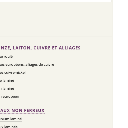
NZE, LAITON, CUIVRE ET ALLIAGES
e roulé
es européens, alliages de cuivre
ges cuivre-nickel
e laminé
n laminé
on européen
AUX NON FERREUX
inium laminé
ux laminés