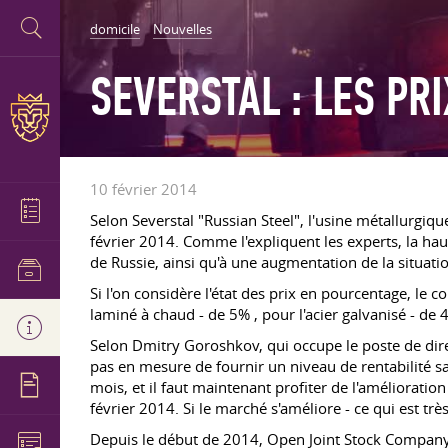
domicile
Nouvelles
SEVERSTAL : LES PR
10 février 2014
Selon Severstal "Russian Steel", l'usine métallurgiqu
février 2014. Comme l'expliquent les experts, la hau
de Russie, ainsi qu'à une augmentation de la situati
Si l'on considère l'état des prix en pourcentage, le 
laminé à chaud - de 5% , pour l'acier galvanisé - de
Selon Dmitry Goroshkov, qui occupe le poste de direct
pas en mesure de fournir un niveau de rentabilité sati
mois, et il faut maintenant profiter de l'amélioratio
février 2014. Si le marché s'améliore - ce qui est tr
Depuis le début de 2014, Open Joint Stock Company Se