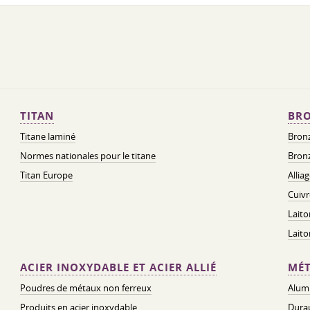
TITAN
BRO
Titane laminé
Bronz
Normes nationales pour le titane
Bronz
Titan Europe
Allia
Cuivr
Laito
Lait
ACIER INOXYDABLE ET ACIER ALLIÉ
MÉT
Poudres de métaux non ferreux
Alum
Produits en acier inoxydable
Dura