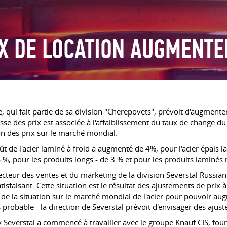
IX DE LOCATION AUGMENTE
e, qui fait partie de sa division "Cherepovets", prévoit d'augmente
sse des prix est associée à l'affaiblissement du taux de change du
on des prix sur le marché mondial.
coût de l'acier laminé à froid a augmenté de 4%, pour l'acier épais
 4 %, pour les produits longs - de 3 % et pour les produits laminé
eur des ventes et du marketing de la division Severstal Russian St
sfaisant. Cette situation est le résultat des ajustements de prix à 
n de la situation sur le marché mondial de l'acier pour pouvoir au
ès probable - la direction de Severstal prévoit d'envisager des aj
verstal a commencé à travailler avec le groupe Knauf CIS, fournis