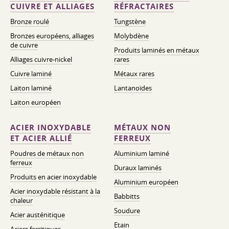
CUIVRE ET ALLIAGES
RÉFRACTAIRES
Bronze roulé
Tungstène
Bronzes européens, alliages
Molybdène
de cuivre
Produits laminés en métaux
Alliages cuivre-nickel
rares
Cuivre laminé
Métaux rares
Laiton laminé
Lantanoïdes
Laiton européen
ACIER INOXYDABLE
MÉTAUX NON
ET ACIER ALLIÉ
FERREUX
Poudres de métaux non
Aluminium laminé
ferreux
Duraux laminés
Produits en acier inoxydable
Aluminium européen
Acier inoxydable résistant à la
Babbitts
chaleur
Soudure
Acier austénitique
Etain