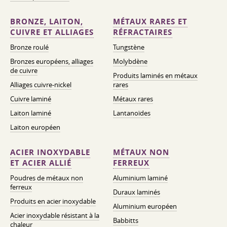
BRONZE, LAITON,
MÉTAUX RARES ET
CUIVRE ET ALLIAGES
RÉFRACTAIRES
Bronze roulé
Tungstène
Bronzes européens, alliages
Molybdène
de cuivre
Produits laminés en métaux
Alliages cuivre-nickel
rares
Cuivre laminé
Métaux rares
Laiton laminé
Lantanoïdes
Laiton européen
ACIER INOXYDABLE
MÉTAUX NON
ET ACIER ALLIÉ
FERREUX
Poudres de métaux non
Aluminium laminé
ferreux
Duraux laminés
Produits en acier inoxydable
Aluminium européen
Acier inoxydable résistant à la
Babbitts
chaleur