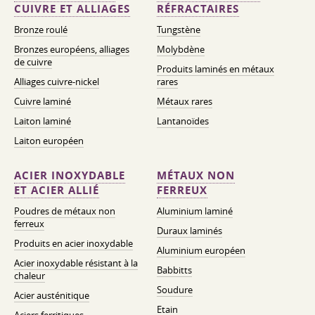
CUIVRE ET ALLIAGES
RÉFRACTAIRES
Bronze roulé
Tungstène
Bronzes européens, alliages
Molybdène
de cuivre
Produits laminés en métaux
Alliages cuivre-nickel
rares
Cuivre laminé
Métaux rares
Laiton laminé
Lantanoïdes
Laiton européen
ACIER INOXYDABLE
MÉTAUX NON
ET ACIER ALLIÉ
FERREUX
Poudres de métaux non
Aluminium laminé
ferreux
Duraux laminés
Produits en acier inoxydable
Aluminium européen
Acier inoxydable résistant à la
Babbitts
chaleur
Soudure
Acier austénitique
Etain