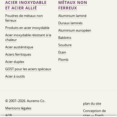
ACIER INOXYDABLE
MÉTAUX NON
ET ACIER ALLIÉ
FERREUX
Poudres de métaux non
Aluminium laminé
ferreux
Duraux laminés
Produits en acier inoxydable
Aluminium européen
Acier inoxydable résistant à la
Babbitts
chaleur
Soudure
Acier austénitique
Etain
Aciers ferritiques
Plomb
Acier duplex
GOST pour les aciers spéciaux
Acier à outils
© 2007–2026. Auremo Co..
plan du site
Mentions légales
Conception de
AGB
sites —
Fresh