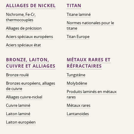
ALLIAGES DE NICKEL
TITAN
Nichrome, Fe-Cr,
Titane laminé
thermocouples
Normes nationales pour le
Alliages de précision
titane
Aciers spéciaux européens
Titan Europe
Aciers spéciaux état
BRONZE, LAITON,
MÉTAUX RARES ET
CUIVRE ET ALLIAGES
RÉFRACTAIRES
Bronze roulé
Tungstène
Bronzes européens, alliages
Molybdène
de cuivre
Produits laminés en métaux
Alliages cuivre-nickel
rares
Cuivre laminé
Métaux rares
Laiton laminé
Lantanoïdes
Laiton européen