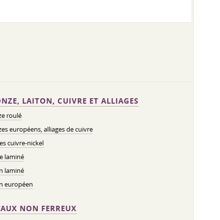
NZE, LAITON, CUIVRE ET ALLIAGES
e roulé
es européens, alliages de cuivre
ges cuivre-nickel
e laminé
n laminé
on européen
AUX NON FERREUX