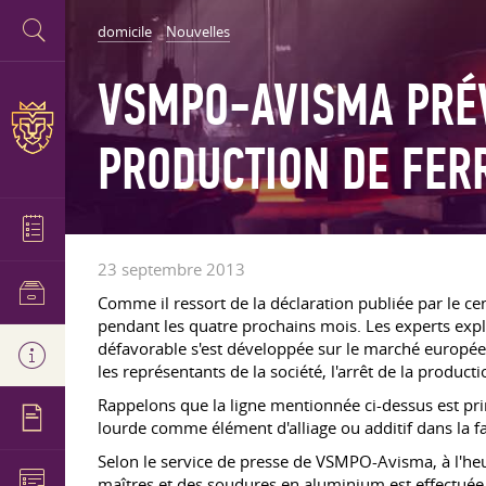
domicile
Nouvelles
VSMPO-AVISMA PRÉV
PRODUCTION DE FER
23 septembre 2013
Comme il ressort de la déclaration publiée par le c
pendant les quatre prochains mois. Les experts expl
défavorable s'est développée sur le marché européen
les représentants de la société, l'arrêt de la producti
Rappelons que la ligne mentionnée ci-dessus est prin
lourde comme élément d'alliage ou additif dans la fa
Selon le service de presse de VSMPO-Avisma, à l'heure 
maîtres et des soudures en aluminium est effectuée ic