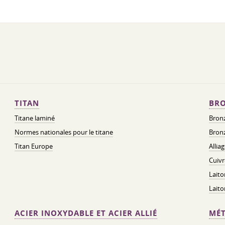
TITAN
BRO
Titane laminé
Bronz
Normes nationales pour le titane
Bronz
Titan Europe
Allia
Cuivr
Laito
Lait
ACIER INOXYDABLE ET ACIER ALLIÉ
MÉT