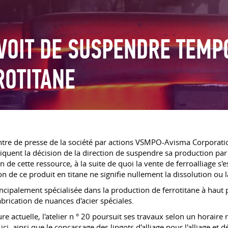
OIT DE SUSPENDRE TEMP
ROTITANE
entre de presse de la société par actions VSMPO-Avisma Corporatio
iquent la décision de la direction de suspendre sa production par
 de cette ressource, à la suite de quoi la vente de ferroalliage 
on de ce produit en titane ne signifie nullement la dissolution ou l
cipalement spécialisée dans la production de ferrotitane à haut pou
brication de nuances d'acier spéciales.
actuelle, l'atelier n ° 20 poursuit ses travaux selon un horaire ré
i, ainsi que le concassage des lingots d'alliage pour l'alliage et 