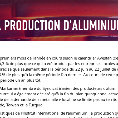
A PRODUCTION D'ALUMINI
e premiers mois de l'année en cours selon le calendrier Avestan (c'
 6,3 % de plus que ce qui a été produit par les entreprises locales
st précisé que seulement dans la période du 22 juin au 22 juillet d
8 % de plus qu'à la même période l'an dernier. Au cours de cette 
période un an plus tôt.
arkarian (membre du Syndicat iranien des producteurs d'alumini
utre, il a également déclaré qu'à la fin du plan quinquennal actu
e de la demande de « métal ailé » local ne se limite pas au terri
de, Taïwan et la Turquie.
istiques de l'Institut international de l'aluminium, la producti