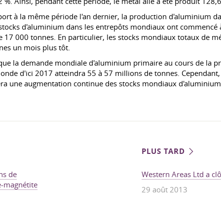
 2 %. Ainsi, pendant cette période, le métal ailé a été produit 128,
port à la même période l'an dernier, la production d'aluminium d
s stocks d'aluminium dans les entrepôts mondiaux ont commencé à 
 17 000 tonnes. En particulier, les stocks mondiaux totaux de mét
nes un mois plus tôt.
que la demande mondiale d'aluminium primaire au cours de la pr
onde d'ici 2017 atteindra 55 à 57 millions de tonnes. Cependan
înera une augmentation continue des stocks mondiaux d'aluminium
PLUS TARD
ons de
Western Areas Ltd a clô
e-magnétite
29 août 2013