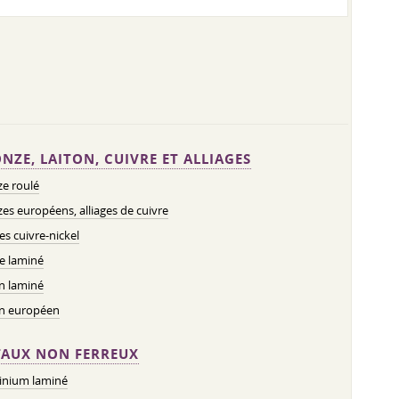
NZE, LAITON, CUIVRE ET ALLIAGES
e roulé
es européens, alliages de cuivre
ges cuivre-nickel
e laminé
n laminé
on européen
AUX NON FERREUX
inium laminé