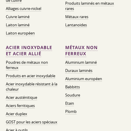
de cuivre
Produits laminés en métaux
Alliages cuivre-nickel
rares
Cuivre laminé
Métaux rares
Laiton laminé
Lantanoïdes
Laiton européen
ACIER INOXYDABLE
MÉTAUX NON
ET ACIER ALLIÉ
FERREUX
Poudres de métaux non
Aluminium laminé
ferreux
Duraux laminés
Produits en acier inoxydable
Aluminium européen
Acier inoxydable résistant à la
Babbitts
chaleur
Soudure
Acier austénitique
Etain
Aciers ferritiques
Plomb
Acier duplex
GOST pour les aciers spéciaux
Acier à outils