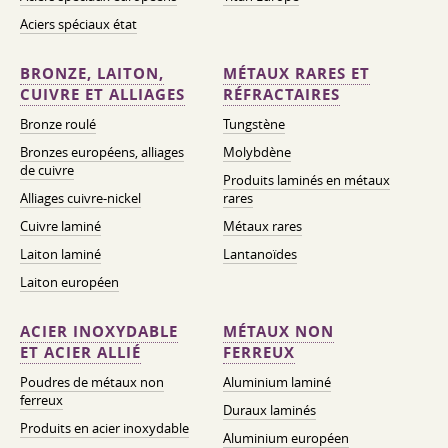
Aciers spéciaux état
BRONZE, LAITON,
MÉTAUX RARES ET
CUIVRE ET ALLIAGES
RÉFRACTAIRES
Bronze roulé
Tungstène
Bronzes européens, alliages
Molybdène
de cuivre
Produits laminés en métaux
Alliages cuivre-nickel
rares
Cuivre laminé
Métaux rares
Laiton laminé
Lantanoïdes
Laiton européen
ACIER INOXYDABLE
MÉTAUX NON
ET ACIER ALLIÉ
FERREUX
Poudres de métaux non
Aluminium laminé
ferreux
Duraux laminés
Produits en acier inoxydable
Aluminium européen