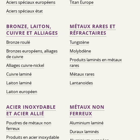
Aciers spéciaux européens
Titan Europe
Aciers spéciaux état
BRONZE, LAITON,
MÉTAUX RARES ET
CUIVRE ET ALLIAGES
RÉFRACTAIRES
Bronze roulé
Tungstène
Bronzes européens, alliages
Molybdène
de cuivre
Produits laminés en métaux
Alliages cuivre-nickel
rares
Cuivre laminé
Métaux rares
Laiton laminé
Lantanoïdes
Laiton européen
ACIER INOXYDABLE
MÉTAUX NON
ET ACIER ALLIÉ
FERREUX
Poudres de métaux non
Aluminium laminé
ferreux
Duraux laminés
Produits en acier inoxydable