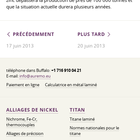
zinc dépassera la production de près de 100 000 tonnes et
que la situation actuelle durera plusieurs années.
PRÉCÉDEMMENT
PLUS TARD
17 juin 2013
20 juin 2013
téléphone dans Buffalo:
+1 716 910 04 21
E-mail:
info@auremo.eu
Paiement en ligne
Calculatrice en métal laminé
ALLIAGES DE NICKEL
TITAN
Nichrome, Fe-Cr,
Titane laminé
thermocouples
Normes nationales pour le
Alliages de précision
titane